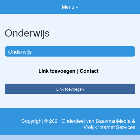
Menu +
Onderwijs
Onderwijs
Link toevoegen
Contact
Link toevoegen
Copyright © 2021 Onderdeel van
BaakmanMedia
&
Vrolijk Internet Services